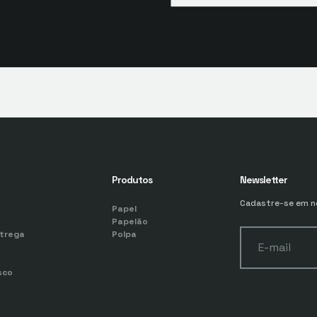
Produtos
Newsletter
Cadastre-se em no
Papel
Papelão
trega
Polpa
E-mail
sco