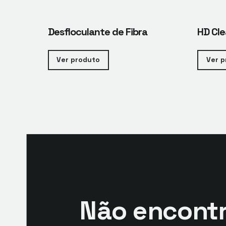
Desfloculante de Fibra
HD Cl
Ver produto
Ver p
Não encontr