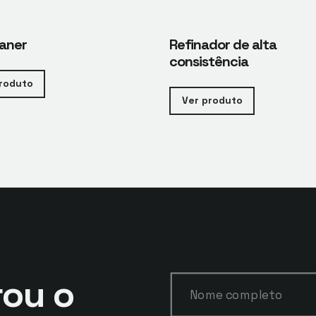
eaner
Refinador de alta
consistência
roduto
Ver produto
ou o
Nome completo