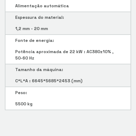
Alimentação automática
Espessura do material:
1,2 mm - 20 mm
Fonte de energia:
Potência aproximada de 22 kW : AC380±10% ,
50-60 Hz
Tamanho da máquina:
C*L*A : 6645*5685*2453 (mm)
Peso:
5500 kg